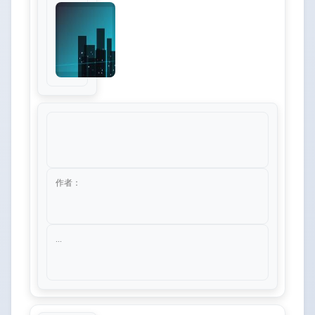
作者：
...