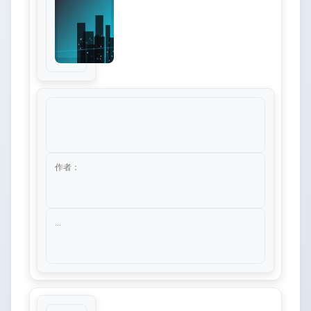
作者：
...