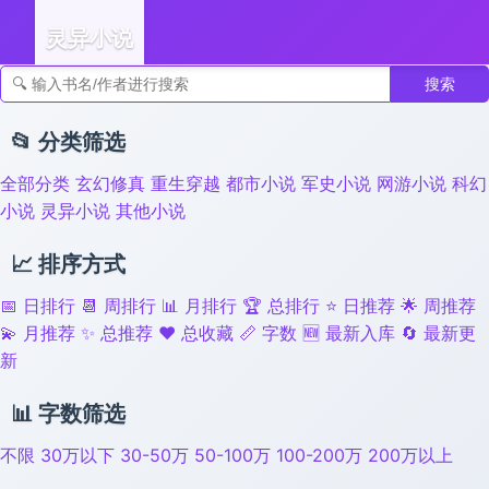
灵异小说
搜索
👣 足迹
📂 分类筛选
全部分类
玄幻修真
重生穿越
都市小说
军史小说
网游小说
科幻
小说
灵异小说
其他小说
📈 排序方式
📅 日排行
📆 周排行
📊 月排行
🏆 总排行
⭐ 日推荐
🌟 周推荐
💫 月推荐
✨ 总推荐
❤️ 总收藏
📏 字数
🆕 最新入库
🔄 最新更
新
📊 字数筛选
不限
30万以下
30-50万
50-100万
100-200万
200万以上