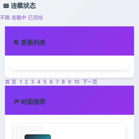
📖 连载状态
不限
连载中
已完结
🔄 更新列表
首 页
1
2
3
4
5
6
7
8
9
10
下一页
🎆 封面推荐