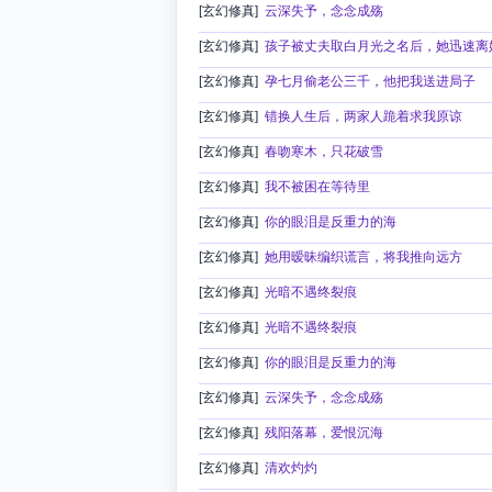
[玄幻修真]
云深失予，念念成殇
[玄幻修真]
孩子被丈夫取白月光之名后，她迅速离
[玄幻修真]
孕七月偷老公三千，他把我送进局子
[玄幻修真]
错换人生后，两家人跪着求我原谅
[玄幻修真]
春吻寒木，只花破雪
[玄幻修真]
我不被困在等待里
[玄幻修真]
你的眼泪是反重力的海
[玄幻修真]
她用暧昧编织谎言，将我推向远方
[玄幻修真]
光暗不遇终裂痕
[玄幻修真]
光暗不遇终裂痕
[玄幻修真]
你的眼泪是反重力的海
[玄幻修真]
云深失予，念念成殇
[玄幻修真]
残阳落幕，爱恨沉海
[玄幻修真]
清欢灼灼