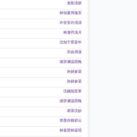
老陈清妍
林知夏周逸安
许安安许清清
林澈乔浅月
沈知宁霍昔年
宋俞周溪
谢辞渊温照晚
孙妍参渠
孙妍参渠
沈婉陆星寒
谢辞渊温照晚
谢湛沈妙
章墨存顾碧云
林嘉慧林嘉瑶