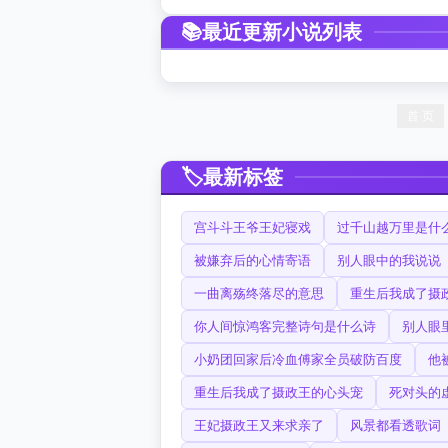
最近更新小说列表
首 页
最新标签
宫斗斗王爷王妃寝戏
过千山越万里是什
被嫌弃后的心情寄语
别人眼中的我说说
一曲离殇终落尽的意思
重生后我成了摄
你人间惊鸿客完整诗句是什么诗
别人眼
小奶团回家后冷血傅家全员破防百度
他
重生后我成了摄政王的心头宠
死对头的
王妃摄政王又来求亲了
风景都看透歌词