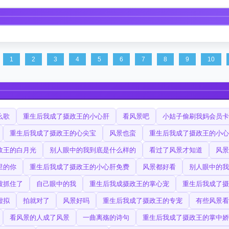
1
2
3
4
5
6
7
8
9
10
么歌
重生后我成了摄政王的小心肝
看风景吧
小姑子偷刷我妈会员卡
重生后我成了摄政王的心尖宝
风景也蛮
重生后我成了摄政王的小心
政王的白月光
别人眼中的我到底是什么样的
看过了风景才知道
风景
里的你
重生后我成了摄政王的小心肝免费
风景都好看
别人眼中的我
被抓住了
自己眼中的我
重生后我成摄政王的掌心宠
重生后我成了摄
虚拟
拍就对了
风景好吗
重生后我成了摄政王的专宠
有些风景看
看风景的人成了风景
一曲离殇的诗句
重生后我成了摄政王的掌中娇