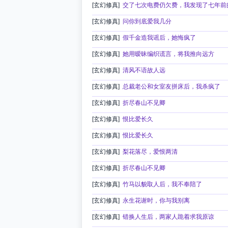
[玄幻修真]
交了七次电费仍欠费，我发现了七年前
[玄幻修真]
问你到底爱我几分
[玄幻修真]
假千金造我谣后，她悔疯了
[玄幻修真]
她用暧昧编织谎言，将我推向远方
[玄幻修真]
清风不语故人远
[玄幻修真]
总裁老公和女室友拼床后，我杀疯了
[玄幻修真]
折尽春山不见卿
[玄幻修真]
恨比爱长久
[玄幻修真]
恨比爱长久
[玄幻修真]
梨花落尽，爱恨两清
[玄幻修真]
折尽春山不见卿
[玄幻修真]
竹马以貌取人后，我不奉陪了
[玄幻修真]
永生花谢时，你与我别离
[玄幻修真]
错换人生后，两家人跪着求我原谅