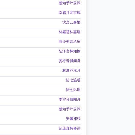
楚知予叶云深
秦霜月裴京砚
沈念云秦恪
林嘉慧林嘉瑶
曲令姿晋丞垣
陆泽言林知榆
姜柠音傅闻舟
林澈乔浅月
陆七温瑶
陆七温瑶
姜柠音傅闻舟
楚知予叶云深
安馨祁战
纪蕴真韩修远