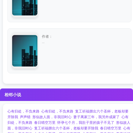
作者：
...
相邻小说
心有归处，不负来路
心有归处，不负来路
复工祈福掷出六个圣杯，老板却要
开除我
声声错
形似故人面，非我旧时心
妻子离家三年，我另外成家了
心有
归处，不负来路
春日晴空万里
怀孕七个月，我肚子里的孩子不见了
形似故人
面，非我旧时心
复工祈福掷出六个圣杯，老板却要开除我
春日晴空万里
心有