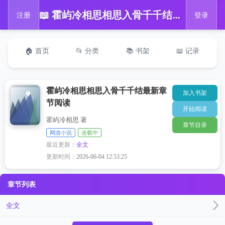
📖 霍屿冷相思相思入骨千千结最新章节阅读
注册
登录
🏠 首页
📂 分类
📚 书架
📖 记录
霍屿冷相思相思入骨千千结最新章
加入书架
节阅读
开始阅读
霍屿冷相思 著
章节目录
网游小说
连载中
最近更新：
全文
更新时间：
2026-06-04 12:53:25
章节列表
全文