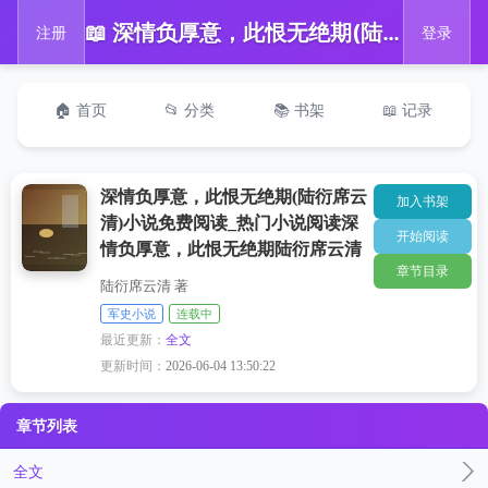
📖 深情负厚意，此恨无绝期(陆衍席云清)小说免费阅读_热门小说阅读深情负厚意，此恨无绝期陆衍席云清
注册
登录
🏠 首页
📂 分类
📚 书架
📖 记录
深情负厚意，此恨无绝期(陆衍席云
加入书架
清)小说免费阅读_热门小说阅读深
开始阅读
情负厚意，此恨无绝期陆衍席云清
章节目录
陆衍席云清 著
军史小说
连载中
最近更新：
全文
更新时间：
2026-06-04 13:50:22
章节列表
全文