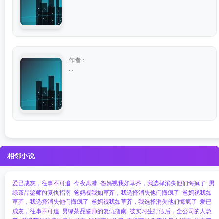
作者：
...
相邻小说
爱已成灰，往事不可追
今夜离港
爸妈视我如草芥，我选择消失他们悔疯了
男
绿茶品鉴师的复仇指南
爸妈视我如草芥，我选择消失他们悔疯了
爸妈视我如
草芥，我选择消失他们悔疯了
爸妈视我如草芥，我选择消失他们悔疯了
爱已
成灰，往事不可追
男绿茶品鉴师的复仇指南
被实习生打假后，全公司的人急