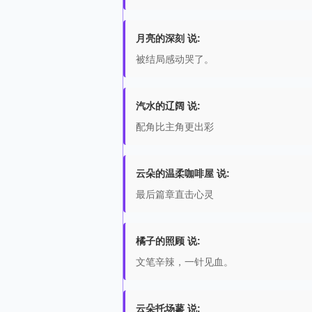
月亮的深刻 说:
被结局感动哭了。
汽水的辽阔 说:
配角比主角更出彩
云朵的温柔咖啡屋 说:
最后篇章直击心灵
橘子的照顾 说:
文笔辛辣，一针见血。
云朵托场蓼 说: