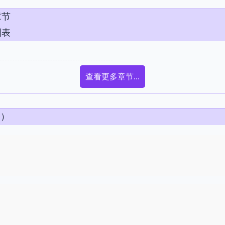
章节
列表
查看更多章节...
条）