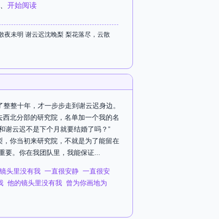
、
开始阅读
夜未明 谢云迟沈晚梨 梨花落尽，云散
用了整整十年，才一步步走到谢云迟身边。
去西北分部的研究院，名单加一个我的名
和谢云迟不是下个月就要结婚了吗？”
梨，你当初来研究院，不就是为了能留在
要。你在我团队里，我能保证...
镜头里没有我
一直很安静
一直很安
我
他的镜头里没有我
曾为你画地为