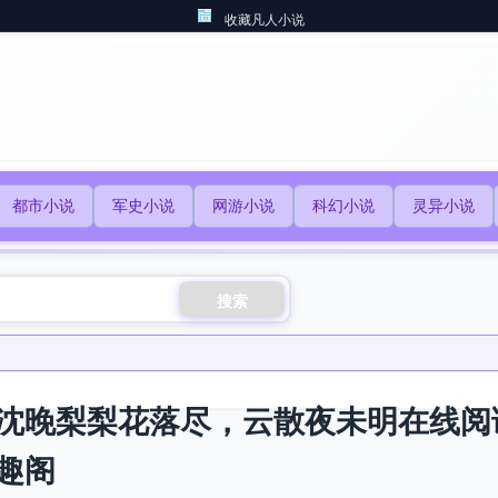
收藏凡人小说
都市小说
军史小说
网游小说
科幻小说
灵异小说
搜索
沈晚梨梨花落尽，云散夜未明在线阅
趣阁