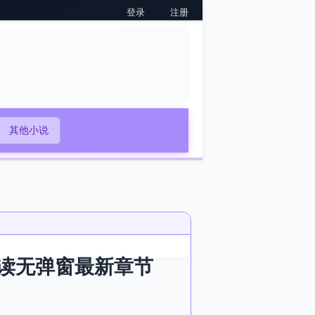
登录
注册
其他小说
读无弹窗最新章节