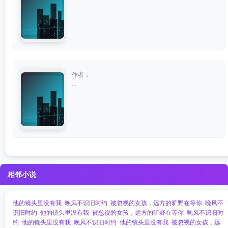
作者：
...
相邻小说
他的镜头里没有我
晚风不识旧时约
被忽视的女孩，远方的旷野在等你
晚风不
识旧时约
他的镜头里没有我
被忽视的女孩，远方的旷野在等你
晚风不识旧时
约
他的镜头里没有我
晚风不识旧时约
他的镜头里没有我
被忽视的女孩，远