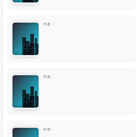
作者：
...
作者：
...
作者：
...