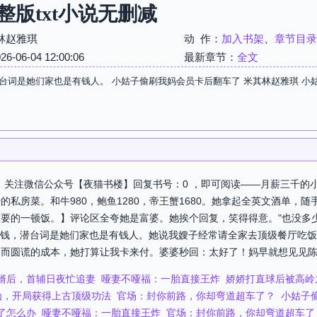
整版txt小说无删减
林赵雅琪
动 作：
加入书架
、
章节目录
06-04 12:00:06
最新章节：
全文
台词是她们家也是有钱人。 小姑子偷刷我妈会员卡后翻车了 米其林赵雅琪 小
介：关注微信公众号【夜猫书楼】回复书号：0 ，即可阅读——月薪三千
私房菜。和牛980，鲍鱼1280，帝王蟹1680。她拿起全英文酒单，
要的一顿饭。】评论区全夸她是富婆。她挨个回复，笑得得意。"也没多
有钱，潜台词是她们家也是有钱人。她说我嫂子经常请全家去顶级餐厅吃
而圆谎的成本，她打算让我卡来付。婆婆秒回：太好了！妈早就想见见陈远
婿后，首辅日夜忙追妻
哑妻不哑福：一胎直接王炸
娇娇打直球后被高岭
仙，开局获得上古顶级功法
官场：封你前路，你却弯道超车了？
小姑子
了怎么办
哑妻不哑福：一胎直接王炸
官场：封你前路，你却弯道超车了