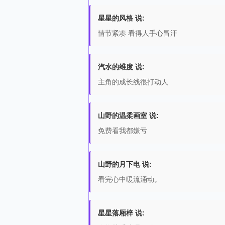
星星的风格 说:
情节紧凑 看得人手心冒汗
汽水的维度 说:
主角的成长线很打动人
山野的温柔画室 说:
免费看我都嫌亏
山野的月下电 说:
看完心中暖流涌动。
星星落厢梓 说: