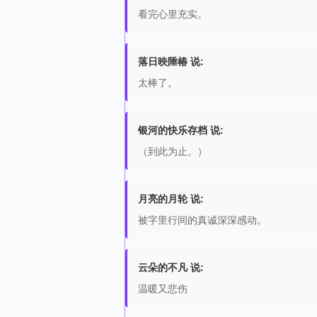
看完心里充实。
落日映陲椿 说:
太棒了。
银河的快乐存档 说:
（到此为止。）
月亮的月轮 说:
被字里行间的真诚深深感动。
云朵的不凡 说:
温暖又悲伤