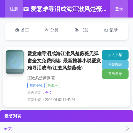
📖 爱意难寻泪成海江漱风楚薇薇无弹窗全文免费阅读_最新推荐小说爱意难寻泪成海(江漱风楚薇薇)
注册
登录
🏠 首页
📂 分类
📚 书架
📖 记录
爱意难寻泪成海江漱风楚薇薇无弹
加入书架
窗全文免费阅读_最新推荐小说爱意
开始阅读
难寻泪成海(江漱风楚薇薇)
章节目录
江漱风楚薇薇 著
都市小说
连载中
最近更新：
全文
更新时间：
2026-06-02 14:45:26
章节列表
全文