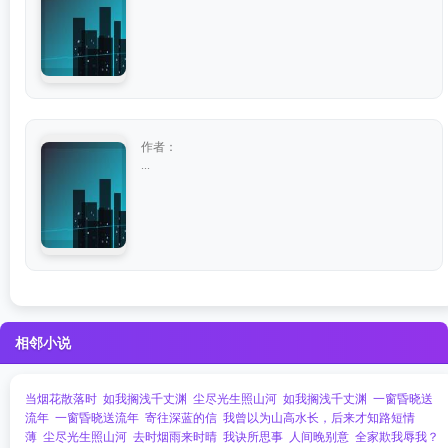
作者：
...
相邻小说
当烟花散落时
如我搁浅千丈渊
尘尽光生照山河
如我搁浅千丈渊
一窗昏晓送
流年
一窗昏晓送流年
寄往深蓝的信
我曾以为山高水长，后来才知路短情
薄
尘尽光生照山河
去时烟雨来时晴
我诀所思事
人间晚别意
全家欺我辱我？