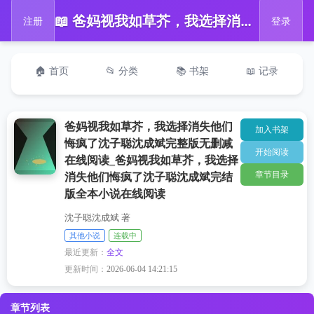
📖 爸妈视我如草芥，我选择消失他们悔疯了沈子聪沈成斌完整版无删减在线阅读_爸妈视我如草芥，我选择消失他们悔疯了沈子聪沈成斌完结版全本小说在线阅读
注册
登录
🏠 首页
📂 分类
📚 书架
📖 记录
爸妈视我如草芥，我选择消失他们
加入书架
悔疯了沈子聪沈成斌完整版无删减
开始阅读
在线阅读_爸妈视我如草芥，我选择
章节目录
消失他们悔疯了沈子聪沈成斌完结
版全本小说在线阅读
沈子聪沈成斌 著
其他小说
连载中
最近更新：
全文
更新时间：
2026-06-04 14:21:15
章节列表