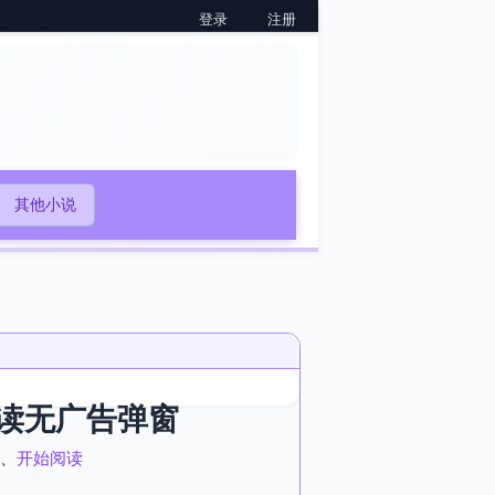
登录
注册
其他小说
读无广告弹窗
、
开始阅读