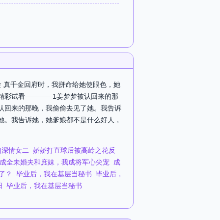
金 真千金回府时，我拼命给她使眼色，她
精彩试看————1姜梦梦被认回来的那
认回来的那晚，我偷偷去见了她。我告诉
她。我告诉她，她爹娘都不是什么好人，
的深情女二
娇娇打直球后被高岭之花反
成全未婚夫和庶妹，我成将军心尖宠
成
了？
毕业后，我在基层当秘书
毕业后，
阳
毕业后，我在基层当秘书