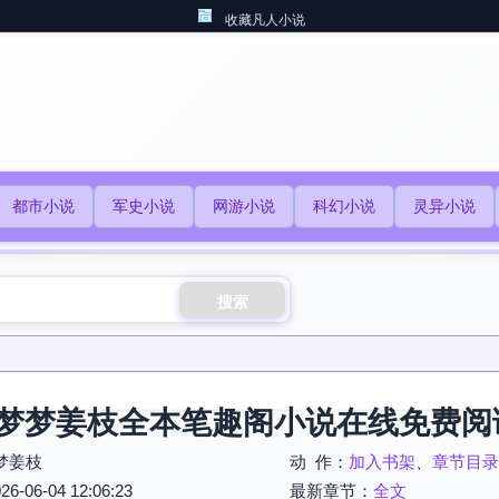
收藏凡人小说
都市小说
军史小说
网游小说
科幻小说
灵异小说
搜索
梦梦姜枝全本笔趣阁小说在线免费阅
梦姜枝
动 作：
加入书架
、
章节目录
06-04 12:06:23
最新章节：
全文