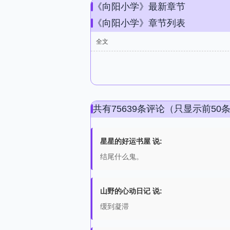
《向阳小学》最新章节
《向阳小学》章节列表
全文
共有75639条评论（只显示前50
星星的好运书屋 说:
结尾什么鬼。
山野的心动日记 说:
缓到凝滞