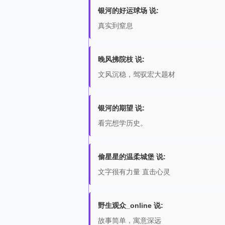
银河的好运球场 说:
真实到窒息
晚风拂院枝 说:
文风沉稳，驾驭宏大题材
银河的期望 说:
看完想学历史。
偷星星的温柔城堡 说:
文字很有力量 直击心灵
野生观众_online 说:
故事简单，寓意深远