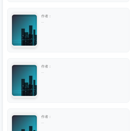
作者：
...
作者：
...
作者：
...