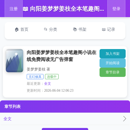
📖 向阳姜梦梦姜枝全本笔趣阁小说在线免费阅读无广告弹窗
注册
登录
🏠 首页
📂 分类
📚 书架
📖 记录
向阳姜梦梦姜枝全本笔趣阁小说在
加入书架
线免费阅读无广告弹窗
开始阅读
姜梦梦姜枝 著
章节目录
玄幻修真
连载中
最近更新：
全文
更新时间：
2026-06-04 12:06:23
章节列表
全文