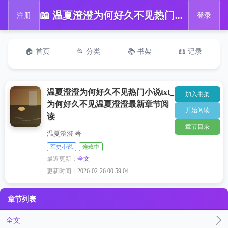
📖 温夏澄澄为何好久不见热门小说txt_为何好久不见温夏澄澄最新章节阅读
注册
登录
🏠 首页
📂 分类
📚 书架
📖 记录
温夏澄澄为何好久不见热门小说txt_
加入书架
为何好久不见温夏澄澄最新章节阅
开始阅读
读
章节目录
温夏澄澄 著
军史小说
连载中
最近更新：
全文
更新时间：
2026-02-26 00:59:04
章节列表
全文