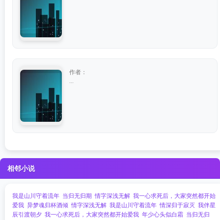
作者：
...
相邻小说
我是山川守着流年
当归无归期
情字深浅无解
我一心求死后，大家突然都开始
爱我
异梦魂归杯酒倾
情字深浅无解
我是山川守着流年
情深归于寂灭
我伴星
辰引渡朝夕
我一心求死后，大家突然都开始爱我
年少心头似白霜
当归无归