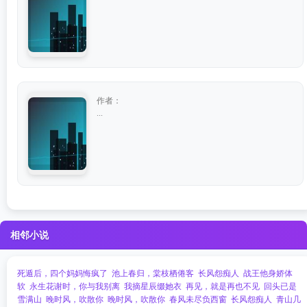
作者：
...
相邻小说
死遁后，四个妈妈悔疯了
池上春归，棠枝栖倦客
长风怨痴人
战王他身娇体
软
永生花谢时，你与我别离
我摘星辰缀她衣
再见，就是再也不见
回头已是
雪满山
晚时风，吹散你
晚时风，吹散你
春风未尽负西窗
长风怨痴人
青山几