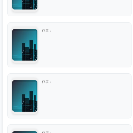
作者：
...
作者：
...
作者：