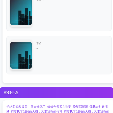
...
作者：
...
相邻小说
拒绝深海救援后，前夫悔疯了
娘娘今天又在造谣
晚星深耀眼
偏我去时春满
城
前妻扒了我的白大褂，又求我救她竹马
前妻扒了我的白大褂，又求我救她