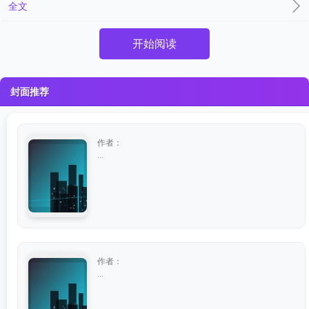
全文
开始阅读
封面推荐
作者：
...
作者：
...