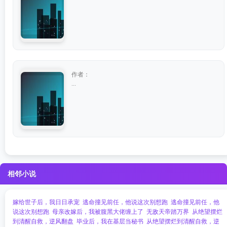
作者：
...
相邻小说
嫁给世子后，我日日承宠
逃命撞见前任，他说这次别想跑
逃命撞见前任，他
说这次别想跑
母亲改嫁后，我被腹黑大佬缠上了
无敌天帝踏万界
从绝望摆烂
到清醒自救，逆风翻盘
毕业后，我在基层当秘书
从绝望摆烂到清醒自救，逆