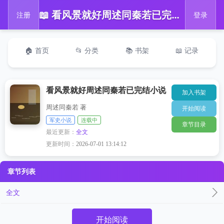
📖 看风景就好周述同秦若已完结小说
注册
登录
🏠 首页
📂 分类
📚 书架
📖 记录
看风景就好周述同秦若已完结小说
加入书架
周述同秦若 著
开始阅读
军史小说
连载中
章节目录
最近更新：
全文
更新时间：
2026-07-01 13:14:12
章节列表
全文
开始阅读