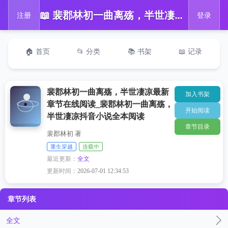
📖 裴郡林初一曲离殇，半世凄凉最新章节在线阅读_裴郡林初一曲离殇，半世凄凉抖音小说全本阅读
注册
登录
🏠 首页
📂 分类
📚 书架
📖 记录
裴郡林初一曲离殇，半世凄凉最新
加入书架
章节在线阅读_裴郡林初一曲离殇，
开始阅读
半世凄凉抖音小说全本阅读
章节目录
裴郡林初 著
重生穿越
连载中
最近更新：
全文
更新时间：
2026-07-01 12:34:53
章节列表
全文