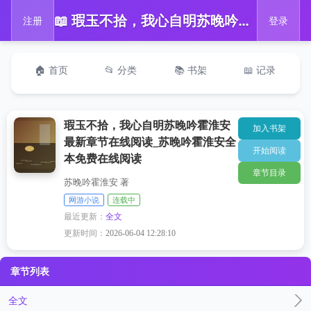
📖 瑕玉不拾，我心自明苏晚吟霍淮安最新章节在线阅读_苏晚吟霍淮安全本免费在线阅读
注册
登录
🏠 首页
📂 分类
📚 书架
📖 记录
瑕玉不拾，我心自明苏晚吟霍淮安
加入书架
最新章节在线阅读_苏晚吟霍淮安全
开始阅读
本免费在线阅读
章节目录
苏晚吟霍淮安 著
网游小说
连载中
最近更新：
全文
更新时间：
2026-06-04 12:28:10
章节列表
全文