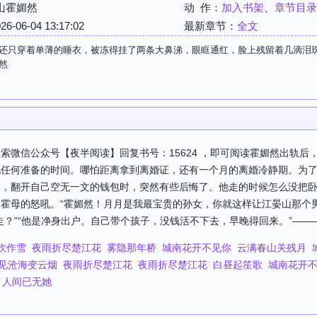
山霍媚然
动 作：
加入书架
、
章节目录
06-04 13:17:02
最新章节：
全文
还只穿着单薄的睡衣，被冻得挂了两条大鼻涕，眼眶通红，脸上残留着几滴泪珠。
然
索微信公众号【夜半阅读】回复书号：15624 ，即可阅读霍媚然出轨后
他任何准备的时间。哪怕距离拿到离婚证，还有一个月的离婚冷静期。为
山，翻开自己空无一文的钱包时，突然有些后悔了。他走的时候怎么没把
霍母的怒吼。“霍媚然！月月是我最宝贵的孙女，你就这样让江晏山那个
？”“他是净身出户。自己带个孩子，没钱活不下去，早晚得回来。”———
吹作雪
夜雨折尽楚江花
雾隐那年桥
城南花开不见你
云满春山关残月
见沧海变云烟
夜雨折尽楚江花
夜雨折尽楚江花
白昼起笙歌
城南花开
，人间已无她