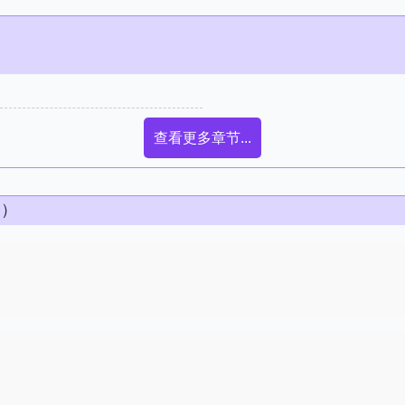
查看更多章节...
条）