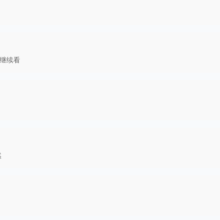
继续看
然