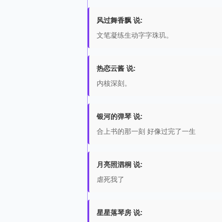
风过舞香飘 说:
文笔凝练生动字字珠玑。
热恋云酱 说:
内核深刻。
银河的弹琴 说:
合上书的那一刻 好像过完了一生
月亮照泗桐 说:
虐死我了
星星落琴房 说: