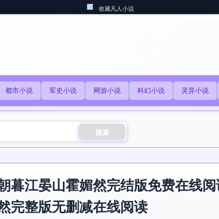
收藏凡人小说
都市小说
军史小说
网游小说
科幻小说
灵异小说
搜索
朝暮江晏山霍媚然完结版免费在线阅
然完整版无删减在线阅读