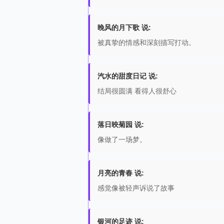
晚风的月下歌 说:
被真挚的情感和深刻描写打动。
汽水的甜度日记 说:
结局很圆满 看得人很舒心
落日映菊园 说:
像做了一场梦。
月亮的青春 说:
感觉像被轻声诉说了故事
银河的足迹 说: