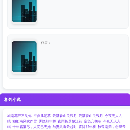
作者：
...
相邻小说
城南花开不见你
空负几朝暮
云满春山关残月
云满春山关残月
今夜无人入
眠
她把南风吹作雪
雾隐那年桥
夜雨折尽楚江花
空负几朝暮
今夜无人入
眠
十年霜落尽，人间已无她
与妻共看云起时
雾隐那年桥
秋鹭南归，念里云