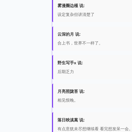
雾漫圈边槿 说:
设定复杂但讲清楚了
云深的月 说:
合上书，世界不一样了。
野生写手x 说:
后期乏力
月亮照陇苔 说:
相见恨晚。
落日映滇蒿 说:
有点意犹未尽想继续看 看完想发呆一会