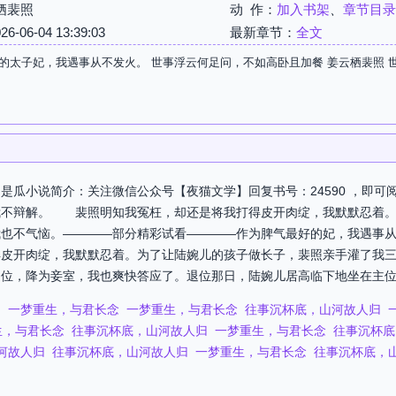
栖裴照
动 作：
加入书架
、
章节目录
06-04 13:39:03
最新章节：
全文
的太子妃，我遇事从不发火。 世事浮云何足问，不如高卧且加餐 姜云栖裴照 
是瓜小说简介：关注微信公众号【夜猫文学】回复书号：24590 ，即可
不辩解。 裴照明知我冤枉，却还是将我打得皮开肉绽，我默默忍着
我也不气恼。————部分精彩试看————作为脾气最好的妃，我遇事
得皮开肉绽，我默默忍着。为了让陆婉儿的孩子做长子，裴照亲手灌了我
位，降为妾室，我也爽快答应了。退位那日，陆婉儿居高临下地坐在主位，
归
一梦重生，与君长念
一梦重生，与君长念
往事沉杯底，山河故人归
生，与君长念
往事沉杯底，山河故人归
一梦重生，与君长念
往事沉杯底
河故人归
往事沉杯底，山河故人归
一梦重生，与君长念
往事沉杯底，