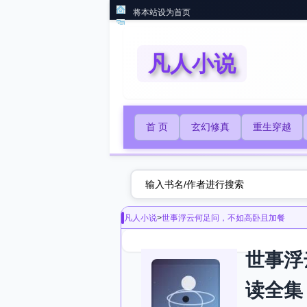
将本站设为首页
凡人小说
首 页
玄幻修真
重生穿越
凡人小说
>
世事浮云何足问，不如高卧且加餐
世事浮
读全集