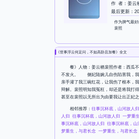
作 者：姜云
最后更新：2026-
作为脾气最好
裴照
《世事浮云何足问，不如高卧且加餐》全文
餐》人物：姜云栖裴照作者：西瓜不
不发火。 侧妃陆婉儿自伤陷害我，我
亲手灌了我三碗红花，让我伤了根本，
辩解。裴照明知我冤枉，却还是将我打
甚至在裴照以无所出为由要我让出正妃之
相邻推荐：
往事沉杯底，山河故人
人归
往事沉杯底，山河故人归
一梦重
事沉杯底，山河故人归
往事沉杯底，山
梦重生，与君长念
一梦重生，与君长念