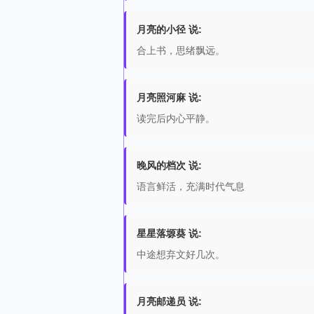
月亮的小径 说:
合上书，思绪飘远。
月亮照河麻 说:
读完后内心平静。
晚风的档次 说:
语言鲜活，充满时代气息
星星落塬葵 说:
中途想弃文好几次。
月亮邮递员 说: