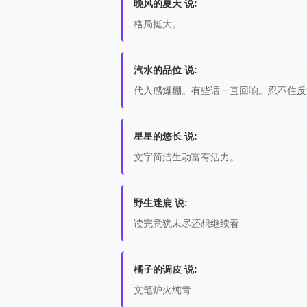
晚风的夏天 说:
格局挺大。
汽水的品位 说:
代入感爆棚。有些话一直回响。忍不住反
星星的悠长 说:
文字简洁生动富有活力。
野生迷鹿 说:
读完意犹未尽还想继续看
橘子的调皮 说:
文笔炉火纯青