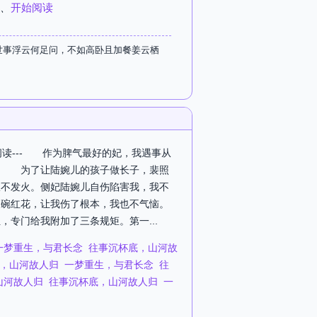
、
开始阅读
世事浮云何足问，不如高卧且加餐姜云栖
阅读--- 作为脾气最好的妃，我遇事从
。 为了让陆婉儿的孩子做长子，裴照
从不发火。侧妃陆婉儿自伤陷害我，我不
三碗红花，让我伤了根本，我也不气恼。
专门给我附加了三条规矩。第一...
一梦重生，与君长念
往事沉杯底，山河故
，山河故人归
一梦重生，与君长念
往
山河故人归
往事沉杯底，山河故人归
一