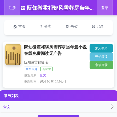
📖 阮知微霍祁骁风雪葬尽当年意小说在线免费阅读无广告
注册
登录
🏠 首页
📂 分类
📚 书架
📖 记录
阮知微霍祁骁风雪葬尽当年意小说
加入书架
在线免费阅读无广告
开始阅读
阮知微霍祁骁 著
章节目录
重生穿越
连载中
最近更新：
全文
更新时间：
2026-06-04 14:08:41
章节列表
全文