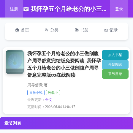
📖 我怀孕五个月给老公的小三做剖腹产周寻舒意完结版免费阅读_我怀孕五个月给老公的小三做剖腹产周寻舒意完整版txt在线阅读
注册
登录
🏠 首页
📂 分类
📚 书架
📖 记录
我怀孕五个月给老公的小三做剖腹
加入书架
产周寻舒意完结版免费阅读_我怀孕
开始阅读
五个月给老公的小三做剖腹产周寻
章节目录
舒意完整版txt在线阅读
周寻舒意 著
灵异小说
连载中
最近更新：
全文
更新时间：
2026-06-04 14:04:17
章节列表