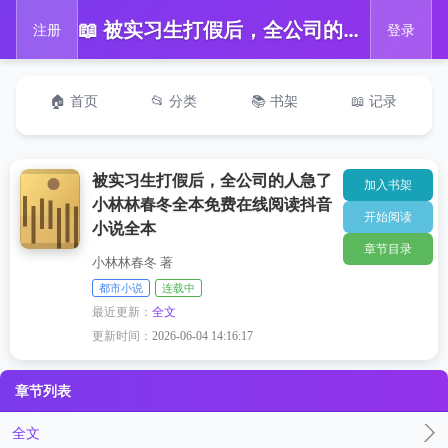
📖 被实习生打假后，全公司的人急了小林林春冬全本免费在线阅读抖音小说全本
注册
登录
🏠 首页
📂 分类
📚 书架
📖 记录
被实习生打假后，全公司的人急了
加入书架
小林林春冬全本免费在线阅读抖音
开始阅读
小说全本
章节目录
小林林春冬 著
都市小说
连载中
最近更新：
全文
更新时间：
2026-06-04 14:16:17
章节列表
全文