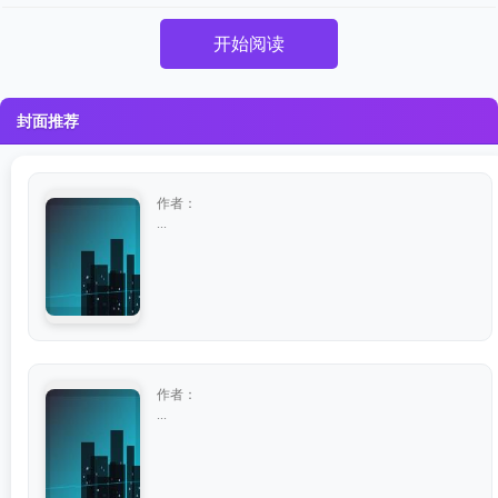
开始阅读
封面推荐
作者：
...
作者：
...