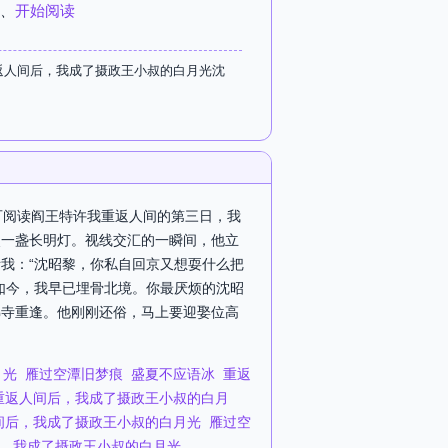
、
开始阅读
返人间后，我成了摄政王小叔的白月光沈
可阅读阎王特许我重返人间的第三日，我
点一盏长明灯。视线交汇的一瞬间，他立
我：“沈昭黎，你私自回京又想耍什么把
如今，我早已埋骨北境。你最厌烦的沈昭
佛寺重逢。他刚刚还俗，马上要迎娶位高
月光
雁过空潭旧梦痕
盛夏不应语冰
重返
重返人间后，我成了摄政王小叔的白月
间后，我成了摄政王小叔的白月光
雁过空
，我成了摄政王小叔的白月光