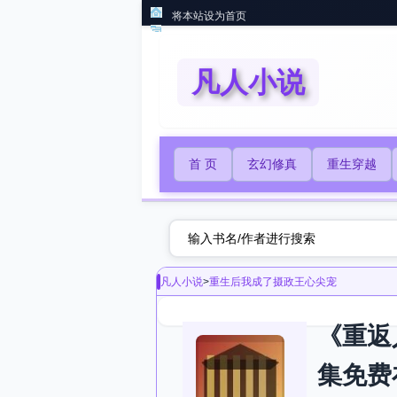
将本站设为首页
凡人小说
首 页
玄幻修真
重生穿越
凡人小说
>
重生后我成了摄政王心尖宠
《重返
集免费