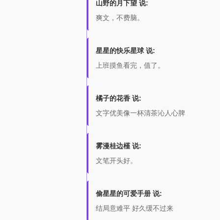
山野的月下望 说:
爽文，不费脑。
星星的快乐星球 说:
上班摸鱼看完，值了。
橘子的花香 说:
文字优美像一杯清茶沁人心脾
雾漫桂边槿 说:
文笔开头好。
偷星星的可爱手册 说:
结局意难平 好久缓不过来