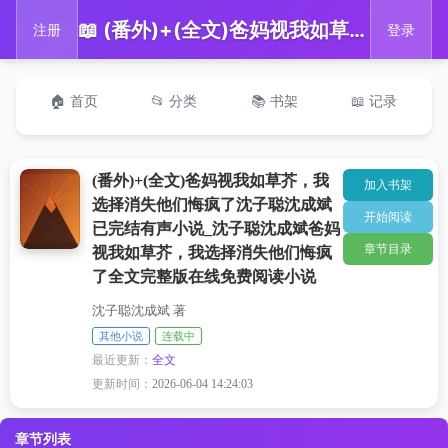
📖 (番外)+(全文)爸妈视我如草芥，我选择消失他们悔疯了沈子聪沈成斌已完结有声小说_沈子聪沈成斌爸妈视我如草芥，我选择消失他们悔疯了全文完整版在线免费阅读小说
注册
登录
🏠 首页
📂 分类
📚 书架
📖 记录
(番外)+(全文)爸妈视我如草芥，我
加入书架
选择消失他们悔疯了沈子聪沈成斌
开始阅读
已完结有声小说_沈子聪沈成斌爸妈
章节目录
视我如草芥，我选择消失他们悔疯
了全文完整版在线免费阅读小说
沈子聪沈成斌 著
其他小说
连载中
最近更新：
全文
更新时间：
2026-06-04 14:24:03
章节列表