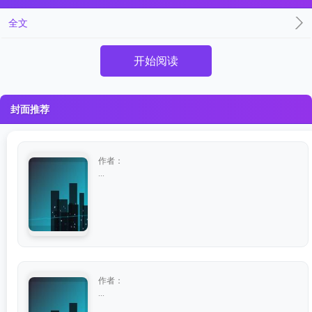
全文
开始阅读
封面推荐
作者：
...
作者：
...