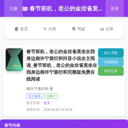
📖 春节班机，老公的金丝雀竟坐在我身边南许宁裴衍和抖音小说全文阅读_春节班机，老公的金丝雀竟坐在我身边南许宁裴衍和完整版免费在线阅读
注册
登录
🏠 首页
📂 分类
📚 书架
📖 记录
春节班机，老公的金丝雀竟坐在我
加入书架
身边南许宁裴衍和抖音小说全文阅
开始阅读
读_春节班机，老公的金丝雀竟坐在
章节目录
我身边南许宁裴衍和完整版免费在
线阅读
南许宁裴衍和 著
玄幻修真
连载中
最近更新：
全文
更新时间：
2026-06-04 14:26:28
章节列表