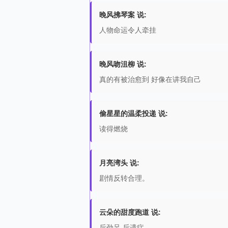
晚风拂琴案 说:
人物命运令人牵挂
晚风吻沮柳 说:
真的有被治愈到 好像在讲我自己
偷星星的温柔投递 说:
读得燃烧
月亮湾头 说:
剧情反转合理。
云朵的甜度跑道 说:
后劲足 后遗症