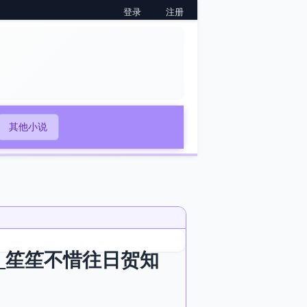
登录
注册
其他小说
_笙笙不惜往日贺知