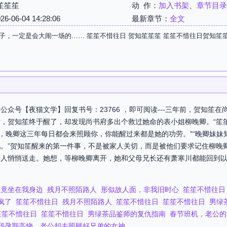
笙笙笙
动 作：
加入书架
、
章节目录
06-04 14:28:06
最新章节：
全文
子，一定是会大闹一场的…… 笙笙不惜往日 贺知笙笙笙 笙笙不惜往日贺知笙
众号【夜猫文学】回复书号：23766 ，即可阅读---三年前，贺知笙
，贺知笙终于醒了，却发现尚书府多出个救过她命的表小姐柳晚卿。“笙
啊，晚卿这三年每日都会来照顾你，你能醒过来都是她的功劳。”“晚卿妹
。”贺知笙醒来的第一件事，不是被家人关切，而是被他们要求记住柳晚
将人悄悄送走。她想，等柳晚卿离开，她和父母兄长还有萧寒川都能回到
雀竟坐在我身边
残月不照陌路人
形似故人面，非我旧时心
笙笙不惜往日
疯了
笙笙不惜往日
残月不照陌路人
笙笙不惜往日
笙笙不惜往日
男绿
笙笙不惜往日
笙笙不惜往日
男绿茶品鉴师的复仇指南
春节班机，老公的
我孕期高烧，老公却去照顾好兄弟的女神