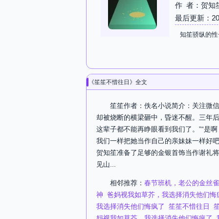
作 者：贺知
最后更新：2026-
知笙骄纵的性
《笙笙不惜往日》全文
笙笙作者：佚名小说简介：关注微信公
却被烧断的横梁砸中，昏迷不醒。三年后
这辈子都不能再睁眼看到我们了。”“是
我们一样把她当作自己的亲妹妹一样好吧
贺知笙准备了足够的金银首饰当作谢礼
见山...
相邻推荐：
春节班机，老公的金丝
神
爸妈视我如草芥，我选择消失他们悔
我选择消失他们悔疯了
笙笙不惜往日
妈视我如草芥，我选择消失他们悔疯了