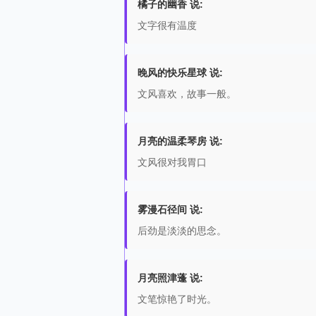
橘子的幽香 说:
文字很有温度
晚风的快乐星球 说:
文风喜欢，故事一般。
月亮的温柔琴房 说:
文风很对我胃口
雾漫石径间 说:
后劲是淡淡的思念。
月亮照津蓬 说:
文笔惊艳了时光。