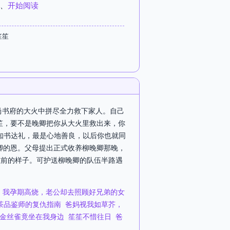
、
开始阅读
笙笙
在尚书府的大火中拼尽全力救下家人。自己
笙，要不是晚卿把你从大火里救出来，你
妹知书达礼，最是心地善良，以后你也就同
卿的恩。父母提出正式收养柳晚卿那晚，
以前的样子。可护送柳晚卿的队伍半路遇
我孕期高烧，老公却去照顾好兄弟的女
茶品鉴师的复仇指南
爸妈视我如草芥，
金丝雀竟坐在我身边
笙笙不惜往日
爸