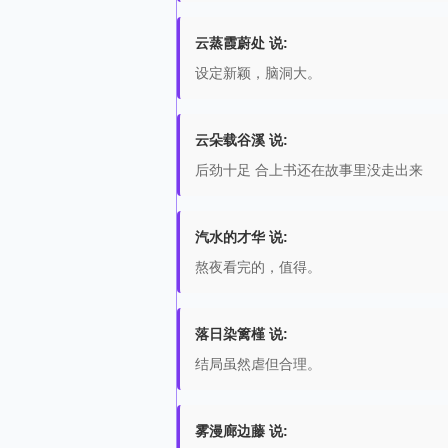
云蒸霞蔚处 说:
设定新颖，脑洞大。
云朵载谷溪 说:
后劲十足 合上书还在故事里没走出来
汽水的才华 说:
熬夜看完的，值得。
落日染篱槿 说:
结局虽然虐但合理。
雾漫廊边藤 说: