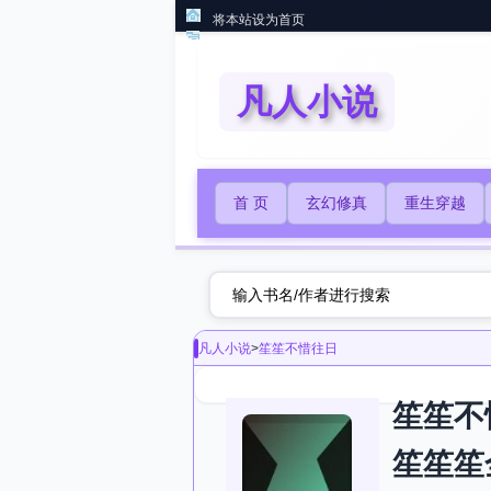
将本站设为首页
凡人小说
首 页
玄幻修真
重生穿越
凡人小说
>
笙笙不惜往日
笙笙不
笙笙笙