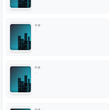
作者：
...
作者：
...
作者：