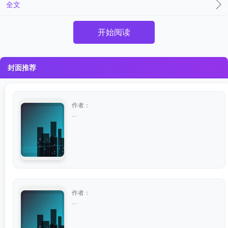
全文
开始阅读
封面推荐
作者：
...
作者：
...