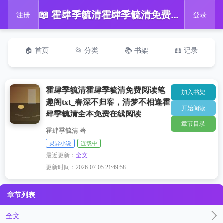
📖 霍肆季毓清霍肆季毓清免费阅读笔趣阁txt_春深不归客，清梦不相逢霍肆季毓清全本免费在线阅读
注册
登录
🏠 首页
📂 分类
📚 书架
📖 记录
霍肆季毓清霍肆季毓清免费阅读笔
加入书架
趣阁txt_春深不归客，清梦不相逢霍
开始阅读
肆季毓清全本免费在线阅读
章节目录
霍肆季毓清 著
灵异小说
连载中
最近更新：
全文
更新时间：
2026-07-05 21:49:58
章节列表
全文