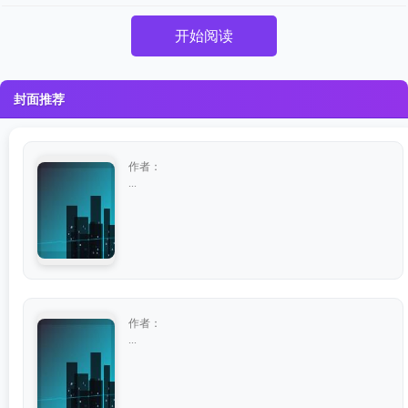
开始阅读
封面推荐
作者：
...
作者：
...