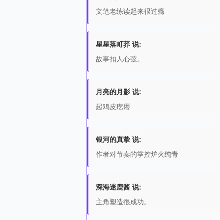
文笔老练读起来很过瘾
星星落町荞 说:
故事扣人心弦。
月亮的月影 说:
起鸡皮疙瘩
银河的真挚 说:
作者对节奏的掌控炉火纯青
深海迷鹿酱 说:
主角塑造很成功。