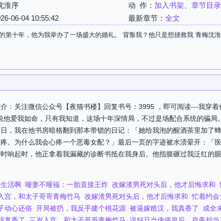
沈淮序
动 作：
加入书架
、
章节目录
06-04 10:55:42
最新章节：
全文
的第十年，他为我举办了一场盛大的婚礼。 背叛我？他只是想拯救我 青梅沈淮
：关注微信公众号【夜猫书楼】回复书号：3995 ，即可阅读---我穿
说他爱我如命，只有我知道，这场十年深情局，不过是场配合系统的骗局
念日，我在他书房暗格翻到那本带锁的日记：「她给我泡的醒酒茶里加了
喊疼。为什么我会心疼一个恶毒女配？」最后一页的字迹被水渍晕开：「
计时响起时，他正拿着我漏藏的诊断书抵在我身后。他指腹碾过我泛红的
自生活啊
哑妻不哑福：一胎直接王炸
改嫁渣男死对头后，他才后悔求和
入宫，和太子哥哥青梅竹马
改嫁渣男死对头后，他才后悔求和
忙着约会
子动心还俗
开局被扔，我反手建个桃花源
被逼嫁糙汉，我真香了
成全
我真香了
三岁入宫，和太子哥哥青梅竹马
说好只当傀儡皇后，皇帝却当