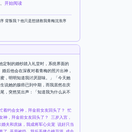
、
开始阅读
序 背叛我？他只是想拯救我青梅沈淮序
着他定制的婚纱踏入礼堂时，系统界面的
。婚后他会在深夜对着青梅的照片出神，
蜂蜜，明明知道我讨厌甜味。」「今天她
医生说她的腺癌已到中期，而我居然在庆
眼尾，突然笑出声：「知道我为什么从不
忙着约会女神，拜金前女友回头了？
忙
女神，拜金前女友回头了？
三岁入宫，
未婚夫和庶妹，我成将军心尖宠
说好只当
真了
开局被扔，我反手建个桃花源
成全