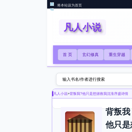
将本站设为首页
凡人小说
首 页
玄幻修真
重生穿越
凡人小说
>
背叛我?他只是想拯救我沈淮序盛诗情
背叛我
他只是