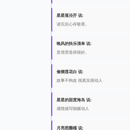
星星落泾芥 说:
读完后心存敬畏。
晚风的快乐清单 说:
意境营造得很好。
偷摘莲花白 说:
故事不狗血 很真实很动人
星星的甜度海岛 说:
感情描写细腻动人
月亮照圈槿 说: