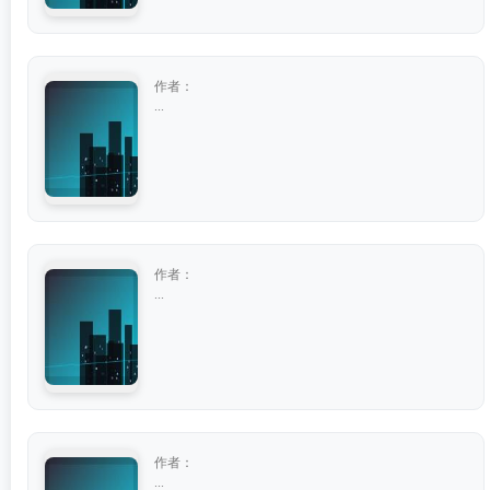
作者：
...
作者：
...
作者：
...