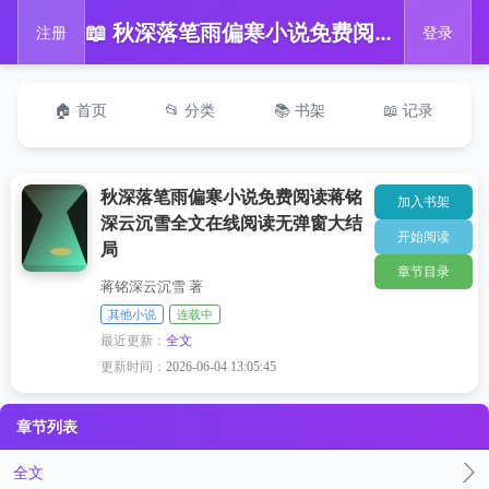
📖 秋深落笔雨偏寒小说免费阅读蒋铭深云沉雪全文在线阅读无弹窗大结局
注册
登录
🏠 首页
📂 分类
📚 书架
📖 记录
秋深落笔雨偏寒小说免费阅读蒋铭
加入书架
深云沉雪全文在线阅读无弹窗大结
开始阅读
局
章节目录
蒋铭深云沉雪 著
其他小说
连载中
最近更新：
全文
更新时间：
2026-06-04 13:05:45
章节列表
全文