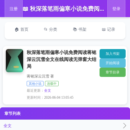
📖 秋深落笔雨偏寒小说免费阅读蒋铭深云沉雪全文在线阅读无弹窗大结局
注册
登录
🏠 首页
📂 分类
📚 书架
📖 记录
秋深落笔雨偏寒小说免费阅读蒋铭
加入书架
深云沉雪全文在线阅读无弹窗大结
开始阅读
局
章节目录
蒋铭深云沉雪 著
其他小说
连载中
最近更新：
全文
更新时间：
2026-06-04 13:05:45
章节列表
全文