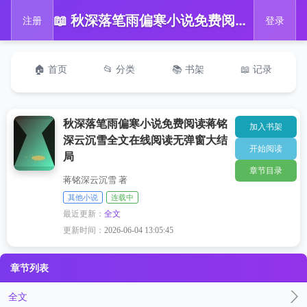
📖 秋深落笔雨偏寒小说免费阅读蒋铭深云沉雪全文在线阅读无弹窗大结局
注册
登录
🏠 首页
📂 分类
📚 书架
📖 记录
秋深落笔雨偏寒小说免费阅读蒋铭
加入书架
深云沉雪全文在线阅读无弹窗大结
开始阅读
局
章节目录
蒋铭深云沉雪 著
其他小说
连载中
最近更新：
全文
更新时间：
2026-06-04 13:05:45
章节列表
全文