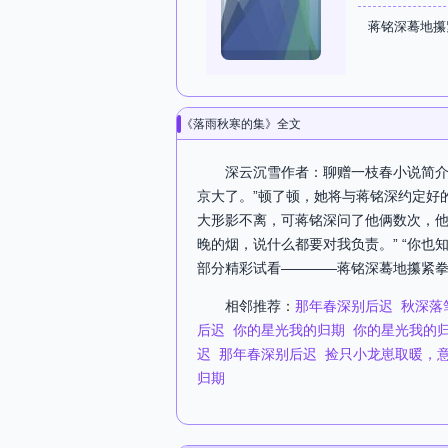
蒋铭深蓦地攥
《落雨秋寒的集》全文
深云沉雪作者：聊赠一枝春小说简介
京大了。”顿了顿，她将与蒋铭深约定好
大形影不离，可蒋铭深问了他俩数次，他
晚的烟，说什么都要对我负责。” “你
部分精彩试看————蒋铭深蓦地攥紧拳
相邻推荐：
那年春深别后迟
秋深落
后迟
你的星光我的归期
你的星光我的
迟
那年春深别后迟
捡只小龙崽取暖，
归期