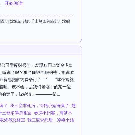
、
开始阅读
陆野舟沈婉清 越过千山莫回首陆野舟沈婉
翻看公司季度财报时，发现账面上凭空多出
们听说了吗？那个闻铮的解约费，据说要
已经替他把解约费给付了。” “哪个富婆
着呢。该不会，是我们老婆中的某一位
妻子，沈婉清。————部...
疯了
我三度求死后，冷艳小姑悔疯了
越
十三载浓墨总相宜
春深不归客，清梦不
载浓墨总相宜
我三度求死后，冷艳小姑