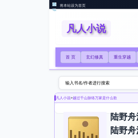
将本站设为首页
凡人小说
首 页
玄幻修真
重生穿越
凡人小说
>
越过千山脉络万家是什么歌
陆野舟
陆野舟