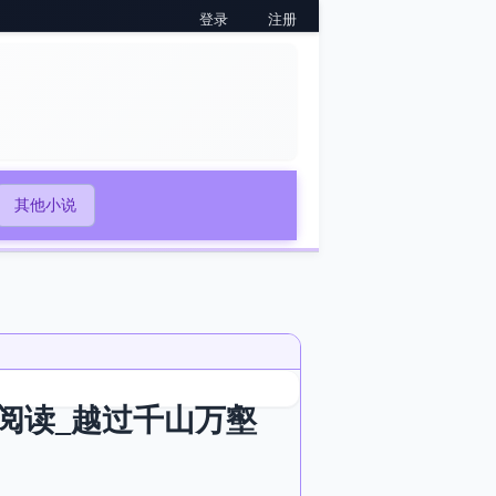
登录
注册
其他小说
阅读_越过千山万壑