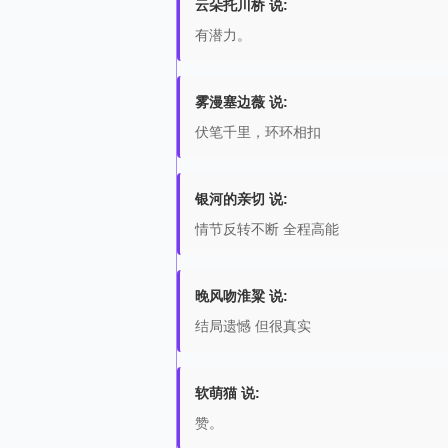
云朵托川桥 说:
有潜力。
雾漫塞边薇 说:
伏笔千里，环环相扣
银河的亲切 说:
情节反转不断 全程高能
晚风吻淮粱 说:
结局遗憾 但很真实
软萌猫 说:
赞。