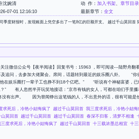
舟沈婉清
动 作：
加入书架
、
章节目录
07-01 12:16:10
最新章节：
全文
司季度财报时，发现账面上凭空多出了一笔8亿的巨额开支。 越过千山莫回首 
注微信公众号【夜半阅读】回复书号：15963 ，即可阅读---陆野舟
不及追问，去参加大佬聚会。席间，话题转到最近的娱乐圈八卦。 “你
？他在娱乐圈打一辈子工也挣不到18个亿吧。” “听说有个神秘富婆，
？” 有人忽然半开玩笑地接话：“京市有钱的女人，可都在咱们手里攥
没有出声。 因为替闻铮出这笔钱的人，不出意外的话，很有可能是他的
度求死后，冷艳小姑悔疯了
越过千山莫回首
我三度求死后，冷艳小姑悔
千山莫回首
越过千山莫回首
越过千山莫回首
春深不归客，清梦不相逢
我三度求死后，冷艳小姑悔疯了
越过千山莫回首
十三载浓墨总相宜
十三