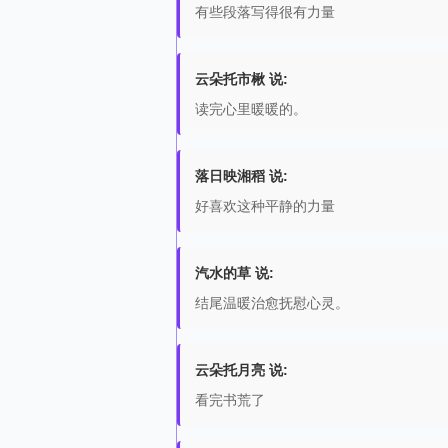
有些段落写得很有力量
云朵托市楸 说:
读完心里暖暖的。
落日映湘稻 说:
好喜欢这种平静的力量
汽水的草 说:
结尾温暖治愈抚慰心灵。
云朵托月亮 说:
看完书荒了