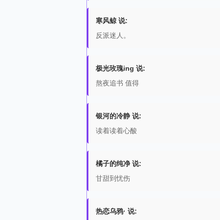
寒风鲸 说:
反派迷人。
极光玫瑰ing 说:
熬夜追书 值得
银河的冷静 说:
读着读着心酸
橘子的纯净 说:
甘甜到忧伤
热恋乌鸦· 说: