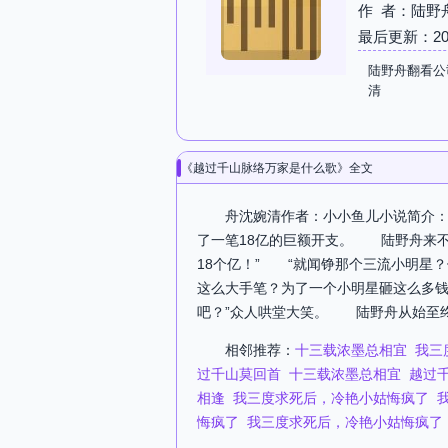
作 者：陆野
最后更新：2026-
陆野舟翻看公
清
《越过千山脉络万家是什么歌》全文
舟沈婉清作者：小小鱼儿小说简介：关
了一笔18亿的巨额开支。 陆野舟来
18个亿！” “就闻铮那个三流小明星
这么大手笔？为了一个小明星砸这么多钱
吧？”众人哄堂大笑。 陆野舟从始至终
相邻推荐：
十三载浓墨总相宜
我三
过千山莫回首
十三载浓墨总相宜
越过
相逢
我三度求死后，冷艳小姑悔疯了
悔疯了
我三度求死后，冷艳小姑悔疯了