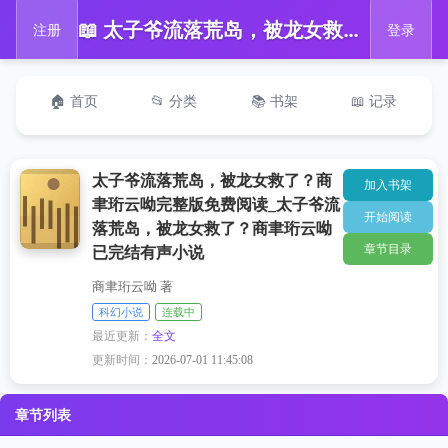
📖 太子爷流落荒岛，被龙女救了？商聿珩云呦完整版免费阅读_太子爷流落荒岛，被龙女救了？商聿珩云呦已完结有声小说
注册
登录
🏠 首页
📂 分类
📚 书架
📖 记录
太子爷流落荒岛，被龙女救了？商
加入书架
聿珩云呦完整版免费阅读_太子爷流
开始阅读
落荒岛，被龙女救了？商聿珩云呦
章节目录
已完结有声小说
商聿珩云呦 著
科幻小说
连载中
最近更新：
全文
更新时间：
2026-07-01 11:45:08
章节列表