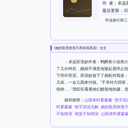
作 者：卓远
最后更新：2026-
毕业旅行第三
《她的取景框里不再有我英语》全文
：卓远苏语妙作者：鸭醉兽小说简介
了几分钟后，她就不满意地皱起眉停止拍
下些许苦涩。苏语妙放下了相机对我道：
几张，一会儿我来付钱。”不等对方回答
很帅......”我怔怔看着他们默契地拍
相邻推荐：
山雨来时雾蒙蒙
情字深
时雾蒙蒙
情字深浅无解
她的取景框里
不知情深
海棠不知情深
山雨来时雾蒙