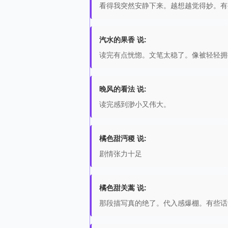
看得我突然安静下来。越想越觉得妙。有
汽水的果香 说:
读完有点恍惚。文笔太稳了。像被轻轻拥
晚风的看法 说:
读完感到渺小又伟大。
橘色甜沔稷 说:
剧情张力十足
橘色甜关蒿 说:
那段描写真的绝了。代入感爆棚。有些话