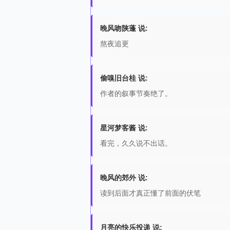
晚风吻陕蓬 说:
熬夜追更
偷嗅旧台桂 说:
作者的叙事节奏绝了。
星河梦客酱 说:
看完，久久说不出话。
晚风的郊外 说:
读到后面才真正懂了前面的伏笔
月亮的快乐投递 说: