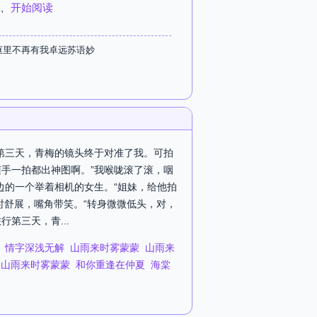
、
开始阅读
框里不再有我卓远苏语妙
行第三天，青梅的镜头终于对准了我。可拍
随手一拍都出神图啊。”我喉咙滚了滚，咽
边的一个举着相机的女生。“姐妹，给他拍
时舒展，嘴角带笑。“转身微微低头，对，
第三天，青...
情字深浅无解
山雨来时雾蒙蒙
山雨来
山雨来时雾蒙蒙
和你重逢在仲夏
海棠