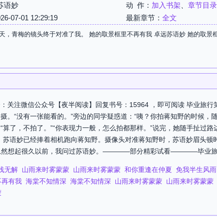
苏语妙
动 作：
加入书架
、
章节目录
07-01 12:29:19
最新章节：
全文
天，青梅的镜头终于对准了我。 她的取景框里不再有我 卓远苏语妙 她的取景
：关注微信公众号【夜半阅读】回复书号：15964 ，即可阅读 毕业旅
摄。“没有一张能看的。”旁边的同学疑惑道：“咦？你拍蒋知野的时候，
“算了，不拍了。”“你表现力一般，怎么拍都那样。”说完，她随手扯过路
，苏语妙已经捧着相机跑向蒋知野。摄像头对准蒋知野时，苏语妙眉头顿
摄，忽然想起很久以前，我问过苏语妙。————部分精彩试看————毕业旅行
浅无解
山雨来时雾蒙蒙
山雨来时雾蒙蒙
和你重逢在仲夏
免我半生风雨
不再有我
海棠不知情深
海棠不知情深
山雨来时雾蒙蒙
山雨来时雾蒙蒙
蒙