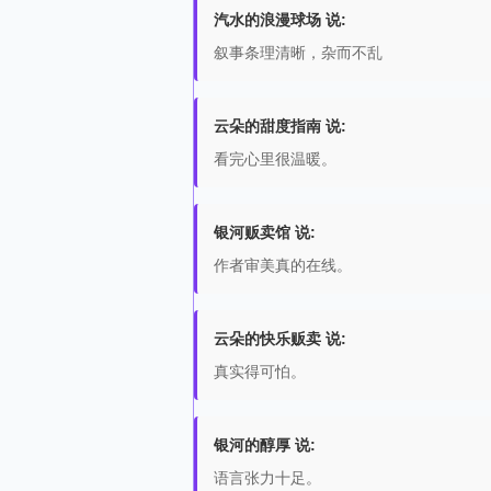
汽水的浪漫球场 说:
叙事条理清晰，杂而不乱
云朵的甜度指南 说:
看完心里很温暖。
银河贩卖馆 说:
作者审美真的在线。
云朵的快乐贩卖 说:
真实得可怕。
银河的醇厚 说:
语言张力十足。