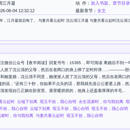
清江月凝
动 作：
加入书架
、
章节目录
06-04 12:32:12
最新章节：
全文
年，江月凝就后悔了。 与妻共看云起时 沈云清江月凝 与妻共看云起时沈云清
注微信公众号【夜半阅读】回复书号：15385 ，即可阅读 离婚后不到
抓了沈云清的父母，然后在老两口的身上绑了定时炸弹......————
和她复婚，沈云清不同意，她便派人抓了沈云清的父母，然后在老两口的
魔的说，“还有三十秒，你如果不点头的话，那我就先送公公婆婆上路，然
清发现自己正躺在卧室里。屋里暖烘烘的，他身上还盖着厚厚的羊毛...
看云起时
云端下别离
瑕玉不拾，我心自明
永生花谢时，你与我别离
瑕
不拾，我心自明
云端下别离
瑕玉不拾，我心自明
瑕玉不拾，我心自明
花谢时，你与我别离
与妻共看云起时
瑕玉不拾，我心自明