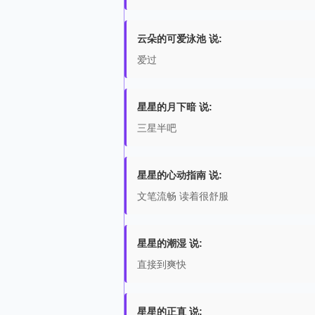
云朵的可爱泳池 说:
爱过
星星的月下暗 说:
三星半吧
星星的心动指南 说:
文笔流畅 读着很舒服
星星的潮湿 说:
直接到爽快
星星的正直 说: