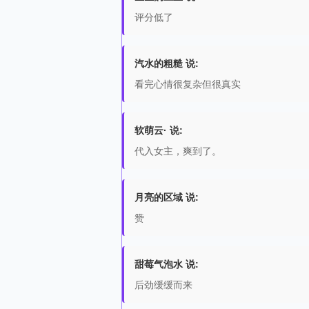
评分低了
汽水的粗糙 说:
看完心情很复杂但很真实
软萌云· 说:
代入女主，爽到了。
月亮的区域 说:
赞
甜莓气泡水 说:
后劲缓缓而来