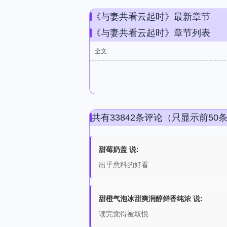
《与妻共看云起时》最新章节
《与妻共看云起时》章节列表
全文
共有33842条评论（只显示前50
甜莓奶盖 说:
出乎意料的好看
甜橙气泡冰甜爽润醇鲜香纯浓 说:
读完觉得被取悦