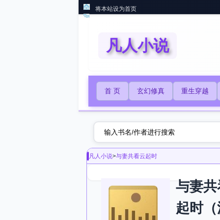
将本站设为首页
凡人小说
首 页
玄幻修真
重生穿越
凡人小说
>
与妻共看云起时
与妻共
起时（