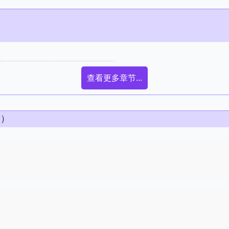
查看更多章节...
条）