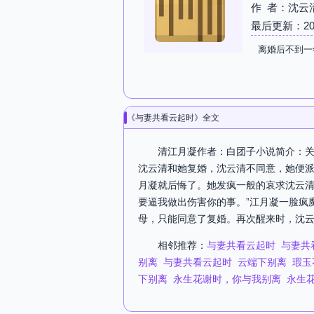
作 者：沈云
最后更新：2026-
离婚后不到一
《与妻共看云起时》全文
清江月凝作者：白团子小说简介：关
沈云清和她复婚，沈云清不同意，她便派人
月凝就后悔了。她发疯一般的哀求沈云清
要逼我做出伤害你的事。”江月凝一脸疯
母，只能同意了复婚。再次醒来时，沈云
相邻推荐：
与妻共看云起时
与妻共
别离
与妻共看云起时
云端下别离
瑕玉
下别离
永生花谢时，你与我别离
永生