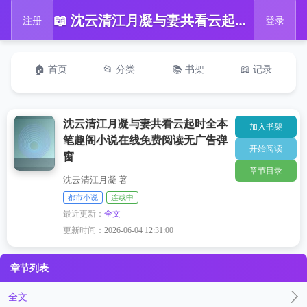
📖 沈云清江月凝与妻共看云起时全本笔趣阁小说在线免费阅读无广告弹窗
注册
登录
🏠 首页
📂 分类
📚 书架
📖 记录
沈云清江月凝与妻共看云起时全本
加入书架
笔趣阁小说在线免费阅读无广告弹
开始阅读
窗
章节目录
沈云清江月凝 著
都市小说
连载中
最近更新：
全文
更新时间：
2026-06-04 12:31:00
章节列表
全文