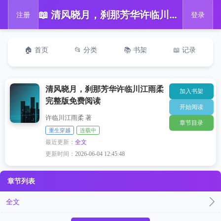
📖 清风晓月，刹那芳华许临川江雨柔完整版免费阅读
注册
登录
🏠 首页
📂 分类
📚 书架
📖 记录
清风晓月，刹那芳华许临川江雨柔
加入书架
完整版免费阅读
开始阅读
许临川江雨柔 著
章节目录
重生穿越
连载中
最近更新：
全文
更新时间：
2026-06-04 12:45:48
章节列表
全文