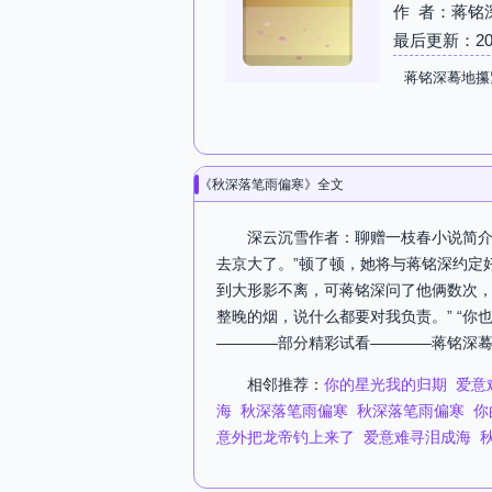
作 者：蒋铭
最后更新：2026-
蒋铭深蓦地攥
《秋深落笔雨偏寒》全文
深云沉雪作者：聊赠一枝春小说简介：
去京大了。”顿了顿，她将与蒋铭深约定
到大形影不离，可蒋铭深问了他俩数次，
整晚的烟，说什么都要对我负责。” “
————部分精彩试看————蒋铭深蓦
相邻推荐：
你的星光我的归期
爱意
海
秋深落笔雨偏寒
秋深落笔雨偏寒
你
意外把龙帝钓上来了
爱意难寻泪成海