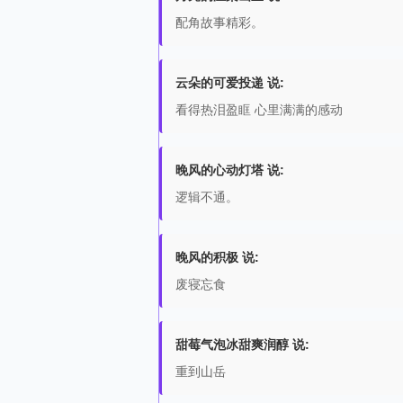
配角故事精彩。
云朵的可爱投递 说:
看得热泪盈眶 心里满满的感动
晚风的心动灯塔 说:
逻辑不通。
晚风的积极 说:
废寝忘食
甜莓气泡冰甜爽润醇 说:
重到山岳