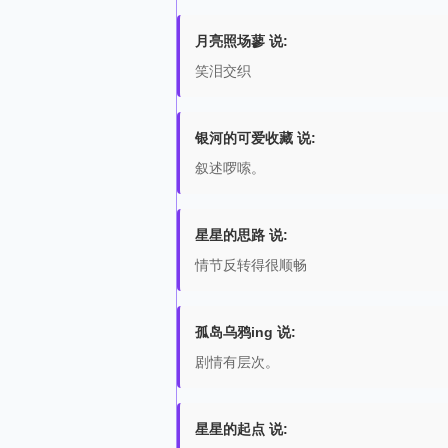
月亮照场蓼 说:
笑泪交织
银河的可爱收藏 说:
叙述啰嗦。
星星的思路 说:
情节反转得很顺畅
孤岛乌鸦ing 说:
剧情有层次。
星星的起点 说: