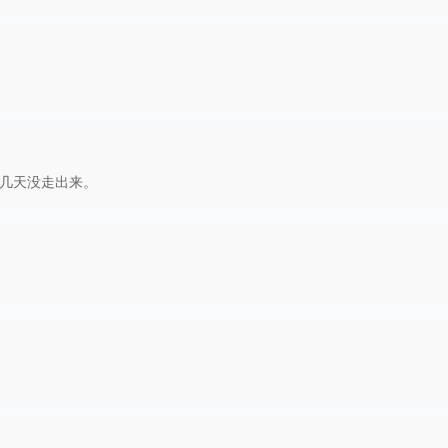
几天没走出来。