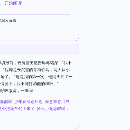
、
开始阅读
铭深云沉雪
志愿填报前，云沉雪突然告诉蒋铭深：“我不
。”程烨是云沉雪的青梅竹马，两人从小
睡了。”“这是我的第一次，他闷头抽了一
种情况下，我不能打消他的积极。”
吸微窒，一瞬间...
雨偏寒
那年春深别后迟
爱意难寻泪成
意外把龙帝钓上来了
捡只小龙崽取暖，