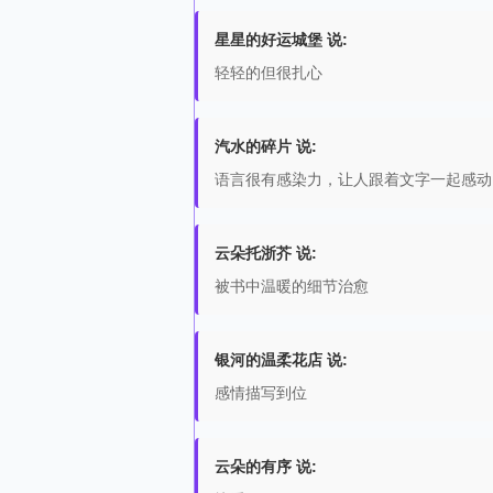
星星的好运城堡 说:
轻轻的但很扎心
汽水的碎片 说:
语言很有感染力，让人跟着文字一起感动
云朵托浙芥 说:
被书中温暖的细节治愈
银河的温柔花店 说:
感情描写到位
云朵的有序 说: