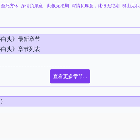
，至死方休
深情负厚意，此恨无绝期
深情负厚意，此恨无绝期
群山见我
共白头》最新章节
共白头》章节列表
查看更多章节...
条）