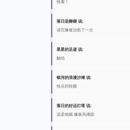
快看！
落日染舞榭 说:
读完像被治愈了一次
星星的足迹 说:
触动
银河的浪漫沙滩 说:
快乐到转圈
落日的好运灯塔 说:
温柔细腻 像春风拂面