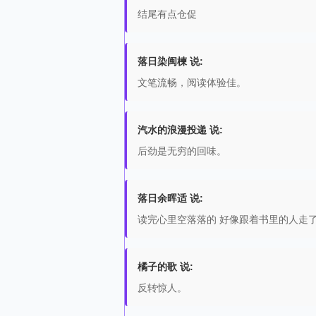
结尾有点仓促
落日染闽楝 说:
文笔流畅，阅读体验佳。
汽水的浪漫投递 说:
后劲是无穷的回味。
落日余晖适 说:
读完心里空落落的 好像跟着书里的人走
橘子的歌 说:
反转惊人。