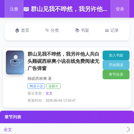
📖 群山见我不哗然，我另许他人共白头顾砚西林爽小说在线免费阅读无广告弹窗
注册
登录
🏠 首页
📂 分类
📚 书架
📖 记录
群山见我不哗然，我另许他人共白
加入书架
头顾砚西林爽小说在线免费阅读无
开始阅读
广告弹窗
章节目录
顾砚西林爽 著
网游小说
连载中
最近更新：
全文
更新时间：
2026-06-04 13:50:47
章节列表
全文