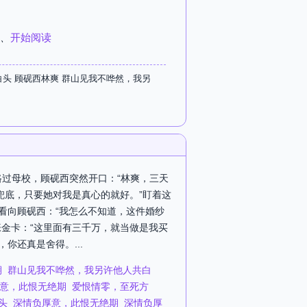
、
开始阅读
头 顾砚西林爽 群山见我不哗然，我另
路过母校，顾砚西突然开口：“林爽，三天
兜底，只要她对我是真心的就好。”盯着这
看向顾砚西：“我怎么不知道，这件婚纱
张金卡：“这里面有三千万，就当做是我买
你还真是舍得。...
期
群山见我不哗然，我另许他人共白
意，此恨无绝期
爱恨情零，至死方
头
深情负厚意，此恨无绝期
深情负厚