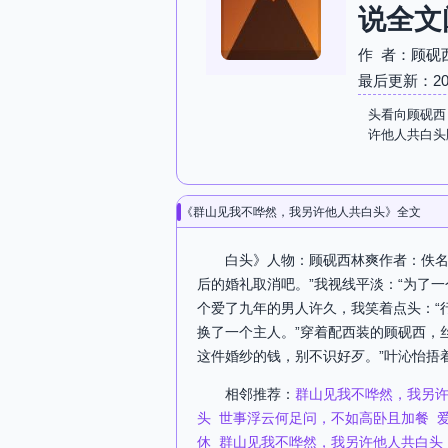
说全文
作 者：顾砚
最后更新：2026-
头看向顾砚西
许他人共白头
《群山见我不哗然，我另许他人共白头》全文
白头》人物：顾砚西林爽作者：佚名
后的婚礼取消吧。”我视线平淡：“为了
个爱了九年的男人许久，我笑着点头：“
换了一个主人。”穿着配西装的顾砚西，
这件婚纱的钱，别不识好歹。”叶沁怡捂
相邻推荐：
群山见我不哗然，我另
头
世事浮云何足问，不如高卧且加餐
休
群山见我不哗然，我另许他人共白头