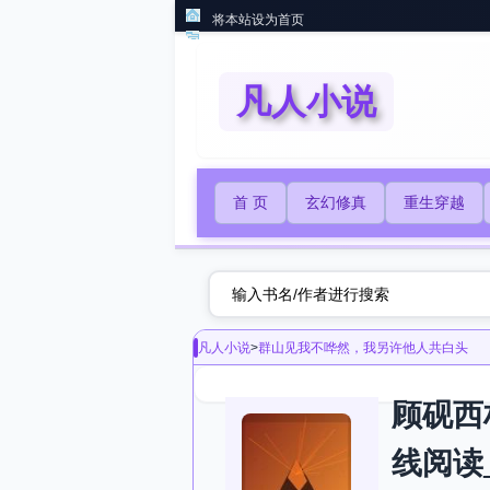
将本站设为首页
凡人小说
首 页
玄幻修真
重生穿越
凡人小说
>
群山见我不哗然，我另许他人共白头
顾砚西
线阅读