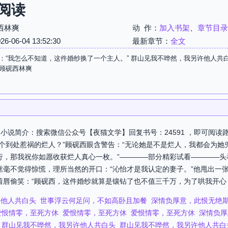
阅读
西林爽
动 作：
加入书架
、
章节目录
06-04 13:52:30
最新章节：
全文
：“我怎么不知道，这件婚纱换了一个主人。” 群山见我不哗然，我另许他人共白
顾砚西林爽
小说简介：搜索微信公众号【夜猫文学】回复书号：24591 ，即可阅读
一个到处惹祸的烂人？”顾砚西眼含警告：“无论她是不是烂人，我都会为她
行，那我祝你如愿收获烂人真心一枚。”————部分精彩试看————头
丝毫不觉得惊慌，理所当然的开口：“沁怡才是我认定的妻子。”他甩出一
着唇偷笑：“顾砚西，这件婚纱就算是镶钻了也不值三千万，为了哄我开心，
许他人共白头
世事浮云何足问，不如高卧且加餐
深情负厚意，此恨无绝
爱恨情零，至死方休
爱恨情零，至死方休
爱恨情零，至死方休
深情负厚
群山见我不哗然，我另许他人共白头
群山见我不哗然，我另许他人共白